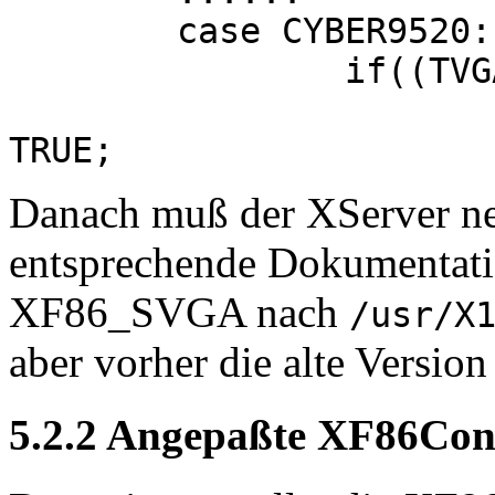
case CYBER9520:
if((TVGAchipset
tridentHasA
TRUE;
Danach muß der XServer neu
entsprechende Dokumentati
XF86_SVGA nach
/usr/X
aber vorher die alte Version
5.2.2 Angepaßte XF86Con