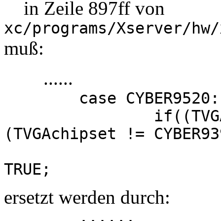
in Zeile 897ff von
xc/programs/Xserver/hw/
muß:
......
case CYBER9520:
if((TVGAchipset
(TVGAchipset != CYBER93
tridentHasA
TRUE;
ersetzt werden durch:
......