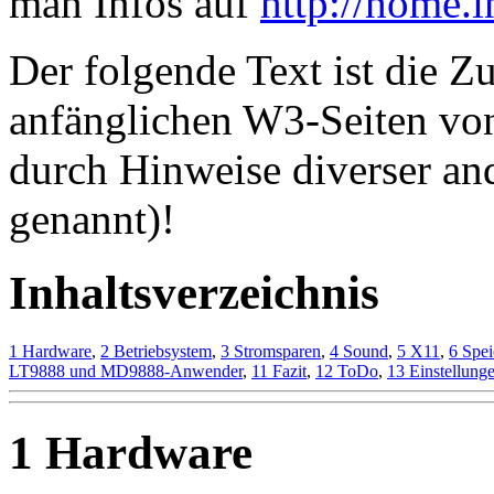
man Infos auf
http://home.i
Der folgende Text ist die 
anfänglichen W3-Seiten von
durch Hinweise diverser and
genannt)!
Inhaltsverzeichnis
1 Hardware
,
2 Betriebsystem
,
3 Stromsparen
,
4 Sound
,
5 X11
,
6 Spei
LT9888 und MD9888-Anwender
,
11 Fazit
,
12 ToDo
,
13 Einstellung
1 Hardware